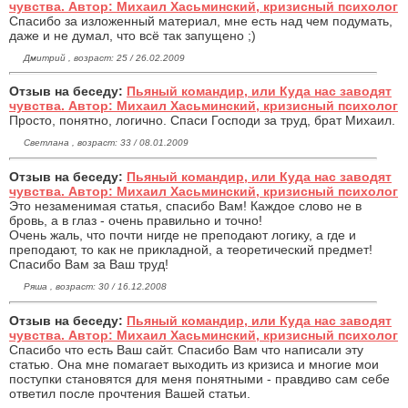
чувства. Автор: Михаил Хасьминский, кризисный психолог
Спасибо за изложенный материал, мне есть над чем подумать,
даже и не думал, что всё так запущено ;)
Дмитрий , возраст: 25 / 26.02.2009
Отзыв на беседу:
Пьяный командир, или Куда нас заводят
чувства. Автор: Михаил Хасьминский, кризисный психолог
Просто, понятно, логично. Спаси Господи за труд, брат Михаил.
Светлана , возраст: 33 / 08.01.2009
Отзыв на беседу:
Пьяный командир, или Куда нас заводят
чувства. Автор: Михаил Хасьминский, кризисный психолог
Это незаменимая статья, спасибо Вам! Каждое слово не в
бровь, а в глаз - очень правильно и точно!
Очень жаль, что почти нигде не преподают логику, а где и
преподают, то как не прикладной, а теоретический предмет!
Спасибо Вам за Ваш труд!
Ряша , возраст: 30 / 16.12.2008
Отзыв на беседу:
Пьяный командир, или Куда нас заводят
чувства. Автор: Михаил Хасьминский, кризисный психолог
Спасибо что есть Ваш сайт. Спасибо Вам что написали эту
статью. Она мне помагает выходить из кризиса и многие мои
поступки становятся для меня понятными - правдиво сам себе
ответил после прочтения Вашей статьи.