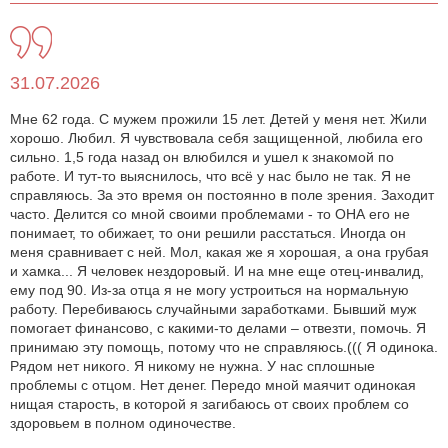
31.07.2026
Мне 62 года. С мужем прожили 15 лет. Детей у меня нет. Жили
хорошо. Любил. Я чувствовала себя защищенной, любила его
сильно. 1,5 года назад он влюбился и ушел к знакомой по
работе. И тут-то выяснилось, что всё у нас было не так. Я не
справляюсь. За это время он постоянно в поле зрения. Заходит
часто. Делится со мной своими проблемами - то ОНА его не
понимает, то обижает, то они решили расстаться. Иногда он
меня сравнивает с ней. Мол, какая же я хорошая, а она грубая
и хамка... Я человек нездоровый. И на мне еще отец-инвалид,
ему под 90. Из-за отца я не могу устроиться на нормальную
работу. Перебиваюсь случайными заработками. Бывший муж
помогает финансово, с какими-то делами – отвезти, помочь. Я
принимаю эту помощь, потому что не справляюсь.((( Я одинока.
Рядом нет никого. Я никому не нужна. У нас сплошные
проблемы с отцом. Нет денег. Передо мной маячит одинокая
нищая старость, в которой я загибаюсь от своих проблем со
здоровьем в полном одиночестве.