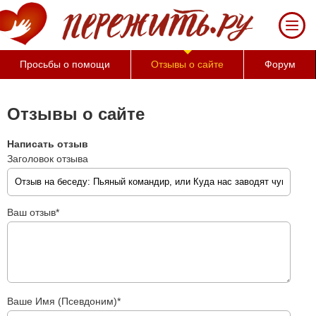
За
50
минут
Вы
Просьбы о помощи
Отзывы о сайте
Форум
можете
оценить
тяжесть
Отзывы о сайте
своего
состояния
Написать отзыв
и
Заголовок отзыва
его
психологические
причины
(бесплатно)
Ваш отзыв*
Ваше Имя (Псевдоним)*