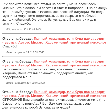
PS: прочитав почти все статьи на сайте у меня сложилось
мнение, что в основном советы и статьи направлены на помощь
женщинам/девушкам оказавшимся сложной ситуации. Но ведь
мужчины могут тоже переживать из-за разрыва с любимой
женщиной/женой. Хотелось бы увидеть у Вас статьи и для
мужчин. Спасибо.
BS , возраст: 30 / 30.09.2008
Отзыв на беседу:
Пьяный командир, или Куда нас заводят
чувства. Автор: Михаил Хасьминский, кризисный психолог
Спасибо!
Лена , возраст: 33 / 15.09.2008
Отзыв на беседу:
Пьяный командир, или Куда нас заводят
чувства. Автор: Михаил Хасьминский, кризисный психолог
Великолепно, профессионально, все очень правильно.
Уверена, Ваша статья поможет и поддержит многих, как
поддержала меня
Юлия , возраст: 43 / 23.07.2008
Отзыв на беседу:
Пьяный командир, или Куда нас заводят
чувства. Автор: Михаил Хасьминский, кризисный психолог
ОГРОМНОЕ Вам спасибо за статьи,читаешь и хочется жить (что
бывает очень редко)дай Бог Вам сил продолжать свою
деятельность которой Вы спасаете людей