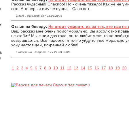
Рассказ чудесный! Спасибо! Но - очень тяжело! Как же не умир
т
сын! А теперь я ему не нужна... Слов нет...
Ольга , возраст: 38 / 21.03.2008
и
Отзыв на беседу:
Не стоит умирать из-за тех, кто нас не 
Ваш рассказ мне очень помог,морально. Вы абсолютно правы: 
не любит! Мы с ним два года, он то любит меня,то не любит,
возвращается. Все надоело! я точно уйду,точнее морально уж
хочу настоящей, искренней любви!
а
Екатерина , возраст: 17 / 21.03.2008
ю
1
2
3
4
5
6
7
8
9
10
11
12
13
14
15
16
17
18
19
20
Версия для печати