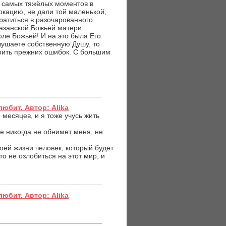
из самых тяжёлых моментов в
окацию, не дали той маленькой,
вратиться в разочарованного
Казанской Божьей матери
оле Божьей! И на это была Его
лушаете собственную Душу, то
рить прежних ошибок. С большим
любит. Автор: Alika
месяцев, и я тоже учусь жить
е никогда не обнимет меня, не
твоей жизни человек, который будет
то не озлобиться на этот мир, и
любит. Автор: Alika