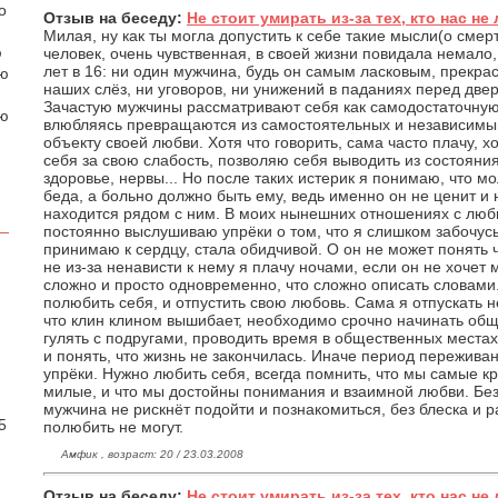
о
Отзыв на беседу:
Не стоит умирать из-за тех, кто нас не 
Милая, ну как ты могла допустить к себе такие мысли(о сме
ю
человек, очень чувственная, в своей жизни повидала немало,
лет в 16: ни один мужчина, будь он самым ласковым, прекра
аю
наших слёз, ни уговоров, ни унижений в паданиях перед две
Зачастую мужчины рассматривают себя как самодостаточную
ою
влюбляясь превращаются из самостоятельных и независим
объекту своей любви. Хотя что говорить, сама часто плачу, х
себя за свою слабость, позволяю себя выводить из состояния
здоровье, нервы... Но после таких истерик я понимаю, что мо
беда, а больно должно быть ему, ведь именно он не ценит и н
находится рядом с ним. В моих нынешних отношениях с люб
постоянно выслушиваю упрёки о том, что я слишком забочусь
принимаю к сердцу, стала обидчивой. О он не может понять чт
не из-за ненависти к нему я плачу ночами, если он не хочет 
сложно и просто одновременно, что сложно описать словами.
полюбить себя, и отпустить свою любовь. Сама я отпускать н
что клин клином вышибает, необходимо срочно начинать об
гулять с подругами, проводить время в общественных местах.
и понять, что жизнь не закончилась. Иначе период пережива
упрёки. Нужно любить себя, всегда помнить, что мы самые к
.
милые, и что мы достойны понимания и взаимной любви. Без
мужчина не рискнёт подойти и познакомиться, без блеска и р
5
полюбить не могут.
Амфик , возраст: 20 / 23.03.2008
Отзыв на беседу:
Не стоит умирать из-за тех, кто нас не 