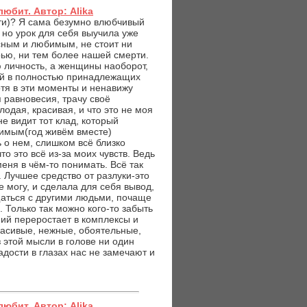
любит. Автор: Alika
рти)? Я сама безумно влюбчивый
 но урок для себя выучила уже
сным и любимым, не стоит ни
рью, ни тем более нашей смерти.
 личность, а женщины наоборот,
ый в полностью принадлежащих
отя в эти моменты и ненавижу
 равновесия, трачу своё
лодая, красивая, и что это не моя
е видит тот клад, который
имым(год живём вместе)
 о нем, слишком всё близко
о это всё из-за моих чувств. Ведь
меня в чём-то понимать. Всё так
 Лучшее средство от разлуки-это
е могу, и сделала для себя вывод,
щаться с другими людьми, почаще
 Только так можно кого-то забыть
ний переростает в комплексы и
расивые, нежные, обоятельные,
 этой мысли в голове ни один
адости в глазах нас не замечают и
любит. Автор: Alika