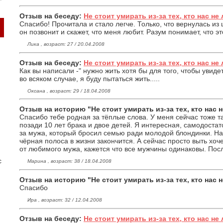
Отзыв на беседу:
Не стоит умирать из-за тех, кто нас не 
Спасибо! Прочитала и стало легче. Только, что вернулась из
он позвонит и скажет, что меня любит. Разум понимает, что эт
Лика , возраст: 27 / 20.04.2008
Отзыв на беседу:
Не стоит умирать из-за тех, кто нас не 
Как вы написали -" нужно жить хотя бы для того, чтобы увидет
во всяком случае, я буду пытаться жить.....
Оксана , возраст: 29 / 18.04.2008
Отзыв на историю "Не стоит умирать из-за тех, кто нас 
Спасибо тебе родная за тёплые слова. У меня сейчас тоже т
позади 10 лет брака и двое детей. Я интересная, самодоста
за мужа, который бросил семью ради молодой блондинки. Н
чёрная полоса в жизни закончится. А сейчас просто выть хоч
от любимого мужа, кажется что все мужчины одинаковы. Посл
с
Марина , возраст: 38 / 18.04.2008
Отзыв на историю "Не стоит умирать из-за тех, кто нас 
Спасибо
Ира , возраст: 32 / 12.04.2008
Отзыв на беседу:
Не стоит умирать из-за тех, кто нас не 