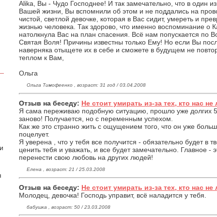
Alika, Вы - Чудо Господнее! И так замечательно, что в один 
Вашей жизни, Вы вспомнили об этом и не поддались на пров
чистой, светлой девочке, которая в Вас сидит, умереть и пре
жизнью человека. Так здорово, что именно воспоминание о 
натолкнула Вас на план спасения. Всё нам попускается по В
Святая Воля! Причины известны только Ему! Но если Вы пос
наверняка отыщете их в себе и сможете в будущем не повто
теплом к Вам,
Ольга
Ольга Тимофеенко , возраст: 31 год / 03.04.2008
Отзыв на беседу:
Не стоит умирать из-за тех, кто нас не 
Я сама переживаю подобную ситуацию, прошло уже долгих 5 
заново! Получается, но с переменным успехом.
Как же это странно жить с ощущением того, что он уже больш
поцелует.
Я уверена , что у тебя все получится - обязательно будет в 
 и
ценить тебя и уважать, и все будет замечательно. Главное - э
перенести свою любовь на других людей!
Елена , возраст: 21 / 25.03.2008
я
Отзыв на беседу:
Не стоит умирать из-за тех, кто нас не 
Молодец, девочка! Господь управит, всё наладится у тебя.
бабушка , возраст: 50 / 23.03.2008