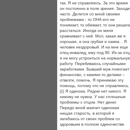
так. Я не справляюсь. За это время
он постоянно в поле зрения. Заходи
часто. Делится со мной своими
проблемами - то ОНА его не
понимает, то обижает, то они решил
расстаться. Иногда он меня
сравнивает с ней. Мол, какая же я
хорошая, а она грубая и хамка... Я
человек нездоровый. И на мне еще
отец-инвалид, ему под 90. Из-за отц
я не могу устроиться на нормальну
работу. Перебиваюсь случайными
заработками. Бывший муж помогает
финансово, с какими-то делами –
отвезти, помочь. Я принимаю эту
помощь, потому что не справляюсь.
((( Я одинока. Рядом нет никого. Я
никому не нужна. У нас сплошные
проблемы с отцом. Нет денег.
Передо мной маячит одинокая
нищая старость, в которой я
загибаюсь от своих проблем со
здоровьем в полном одиночестве.