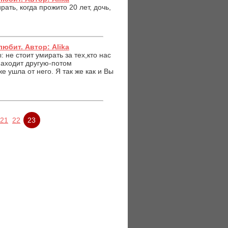
ать, когда прожито 20 лет, дочь,
любит. Автор: Alika
не стоит умирать за тех,кто нас
находит другую-потом
е ушла от него. Я так же как и Вы
21
22
23