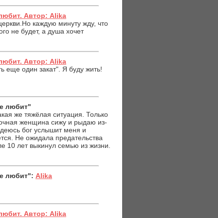
любит. Автор: Alika
 церкви.Но каждую минуту жду, что
ого не будет, а душа хочет
любит. Автор: Alika
ь еще один закат". Я буду жить!
не любит"
акая же тяжёлая ситуация. Только
точная женщина сижу и рыдаю из-
адеюсь бог услышит меня и
ется. Не ожидала предательства
е 10 лет выкинул семью из жизни.
не любит":
Alika
любит. Автор: Alika