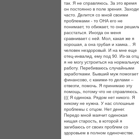
так. Я не справляюсь. За это время
он постоянно в поле зрения. Заходи
часто. Делится со мной своими
проблемами - то ОНА его не
понимает, то обижает, то они решил
расстаться. Иногда он меня
сравнивает с ней. Мол, какая же я
хорошая, а она грубая и хамка... Я
человек нездоровый. И на мне еще
отец-инвалид, ему под 90. Из-за отц
я не могу устроиться на нормальну
работу. Перебиваюсь случайными
заработками. Бывший муж помогает
финансово, с какими-то делами –
отвезти, помочь. Я принимаю эту
помощь, потому что не справляюсь.
((( Я одинока. Рядом нет никого. Я
никому не нужна. У нас сплошные
проблемы с отцом. Нет денег.
Передо мной маячит одинокая
нищая старость, в которой я
загибаюсь от своих проблем со
здоровьем в полном одиночестве.