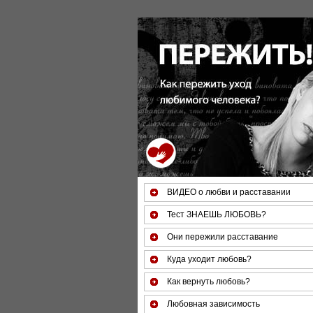
За 50 минут Вы можете оценить тяжесть
своего состояния и его психологические
причины (бесплатно)
ВИДЕО о любви и расставании
Тест ЗНАЕШЬ ЛЮБОВЬ?
Они пережили расставание
Куда уходит любовь?
Как вернуть любовь?
Любовная зависимость