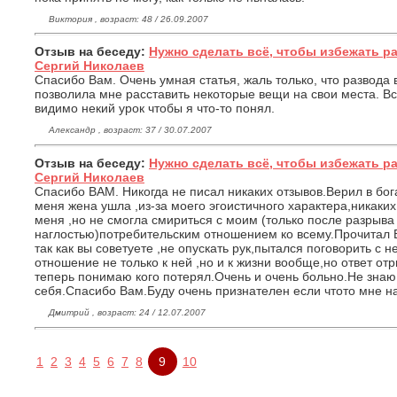
Виктория , возраст: 48 / 26.09.2007
Отзыв на беседу:
Нужно сделать всё, чтобы избежать р
Сергий Николаев
Спасибо Вам. Очень умная статья, жаль только, что развода 
позволила мне расставить некоторые вещи на свои места. Все
видимо некий урок чтобы я что-то понял.
Александр , возраст: 37 / 30.07.2007
Отзыв на беседу:
Нужно сделать всё, чтобы избежать р
Сергий Николаев
Спасибо ВАМ. Никогда не писал никаких отзывов.Верил в бога,
меня жена ушла ,из-за моего эгоистичного характера,никаких
меня ,но не смогла смириться с моим (только после разрыва
наглостью)потребительским отношением ко всему.Прочитал 
так как вы советуете ,не опускать рук,пытался поговорить с н
отношение не только к ней ,но и к жизни вообще,но ответ от
теперь понимаю кого потерял.Очень и очень больно.Не знаю 
себя.Спасибо Вам.Буду очень признателен если чтото мне на
Дмитрий , возраст: 24 / 12.07.2007
1
2
3
4
5
6
7
8
9
10