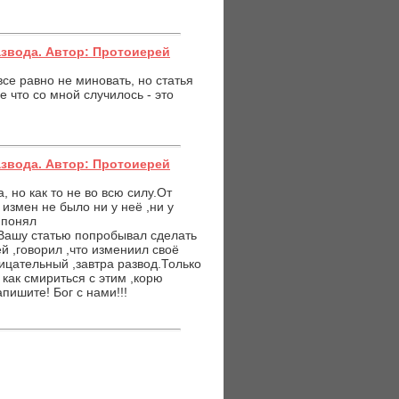
азвода. Автор: Протоиерей
все равно не миновать, но статья
 что со мной случилось - это
азвода. Автор: Протоиерей
 но как то не во всю силу.От
 измен не было ни у неё ,ни у
 понял
Вашу статью попробывал сделать
ей ,говорил ,что измениил своё
рицательный ,завтра развод.Только
как смириться с этим ,корю
пишите! Бог с нами!!!