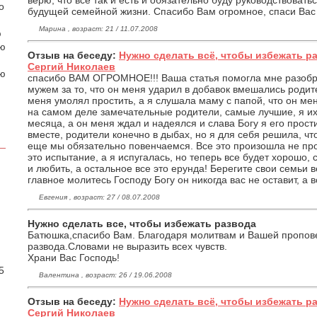
верю, что все так и есть и обязательно буду руководствовать
о
будущей семейной жизни. Спасибо Вам огромное, спаси Вас Го
Марина , возраст: 21 / 11.07.2008
ю
аю
Отзыв на беседу:
Нужно сделать всё, чтобы избежать р
Сергий Николаев
ою
спасибо ВАМ ОГРОМНОЕ!!! Ваша статья помогла мне разобра
мужем за то, что он меня ударил в добавок вмешались роди
меня умолял простить, а я слушала маму с папой, что он мен
на самом деле замечательные родители, самые лучшие, я их
месяца, а он меня ждал и надеялся и слава Богу я его прост
вместе, родители конечно в дыбах, но я для себя решила, чт
еще мы обязательно повенчаемся. Все это произошла не про
это испытание, а я испугалась, но теперь все будет хорошо, 
и любить, а остальное все это ерунда! Берегите свои семьи в
главное молитесь Господу Богу он никогда вас не оставит, а в
Евгения , возраст: 27 / 08.07.2008
Нужно сделать все, чтобы избежать развода
Батюшка,спасибо Вам. Благодаря молитвам и Вашей пропов
.
развода.Словами не выразить всех чувств.
Храни Вас Господь!
5
Валентина , возраст: 26 / 19.06.2008
Отзыв на беседу:
Нужно сделать всё, чтобы избежать р
Сергий Николаев