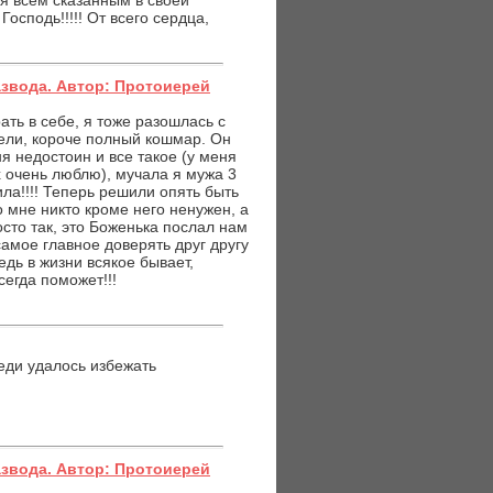
ся всем сказанным в своей
сподь!!!!! От всего сердца,
азвода. Автор: Протоиерей
ть в себе, я тоже разошлась с
тели, короче полный кошмар. Он
я недостоин и все такое (у меня
 очень люблю), мучала я мужа 3
ила!!!! Теперь решили опять быть
о мне никто кроме него ненужен, а
сто так, это Боженька послал нам
самое главное доверять друг другу
едь в жизни всякое бывает,
сегда поможет!!!
еди удалось избежать
азвода. Автор: Протоиерей