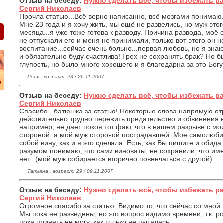
Отзыв на беседу:
Нужно сделать всё, чтобы избежать р
Сергий Николаев
Прочла статью...Всё верно написанно, всё мозгами понимаю..
Мне 23 года и я хочу жить, мы ещё не развелись, но муж этог
месяца...я уже тоже готова к разводу. Причина развода, моё
не отпускали его и меня не принимали, только вот этого он 
воспитание...сейчас очень больно...первая любовь, но я зна
и обязательно буду счастлива! Грех не сохранять брак? Но б
глупость, но было много хорошего и я благодарна за это Богу
Лёля , возраст: 23 / 26.11.2007
Отзыв на беседу:
Нужно сделать всё, чтобы избежать р
Сергий Николаев
Спасибо , батюшка за статью! Некоторые слова напрямую о
действительно трудно пережить предательство и обвинения
например, не дает покоя тот факт, что в нашем разрыве с м
стороной, а мой муж стороной пострадавшей. Мое самолюбие
собой вину, как и я это сделала. Есть, как Вы пишите и обида
разумом понимаю, что сами виноваты, не сохранили, что име
нет...(мой муж собирается вторично повенчаться с другой).
Татьяна , возраст: 29 / 09.11.2007
Отзыв на беседу:
Нужно сделать всё, чтобы избежать р
Сергий Николаев
Огромное спасибо за статью. Видимо то, что сейчас со мной п
Мы пока не разведены, но это вопрос видимо времени, т.к. р
пока принять не могу, как только не пыталась.