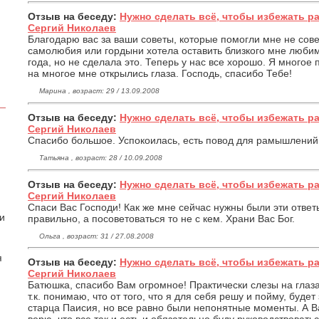
Отзыв на беседу:
Нужно сделать всё, чтобы избежать р
Сергий Николаев
Благодарю вас за ваши советы, которые помогли мне не сове
самолюбия или гордыни хотела оставить близкого мне любим
года, но не сделала это. Теперь у нас все хорошо. Я многое 
на многое мне открылись глаза. Господь, спасибо Тебе!
Марина , возраст: 29 / 13.09.2008
Отзыв на беседу:
Нужно сделать всё, чтобы избежать р
Сергий Николаев
Спасибо большое. Успокоилась, есть повод для рамышлений
Татьяна , возраст: 28 / 10.09.2008
Отзыв на беседу:
Нужно сделать всё, чтобы избежать р
Сергий Николаев
Спаси Вас Господи! Как же мне сейчас нужны были эти ответы
 и
правильно, а посоветоваться то не с кем. Храни Вас Бог.
Ольга , возраст: 31 / 27.08.2008
я
Отзыв на беседу:
Нужно сделать всё, чтобы избежать р
Сергий Николаев
Батюшка, спасибо Вам огромное! Практически слезы на глаза
т.к. понимаю, что от того, что я для себя решу и пойму, буде
старца Паисия, но все равно были непонятные моменты. А В