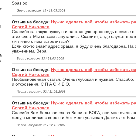
Spasibo
т
Georg , возраст: 45 / 18.05.2008
Отзыв на беседу:
Нужно сделать всё, чтобы избежать р
и
Сергий Николаев
Спасибо за такую нужную и настоящую проповедь о семье с Б
этих слов. Мы совсем запутались. Скажите, а где служит пр
ли лично с ним встретиться?
Если кто-то знает адрес храма, я буду очень благодарна. На
уважением, Вера.
а
Вера , возраст: 33 / 28.03.2008
ю
Отзыв на беседу:
Нужно сделать всё, чтобы избежать р
Сергий Николаев
Необыкновенная статья. Очень глубокая и нужная. Спасибо. 
и откровения. С П А С И Б О.
Ирина , возраст: 52 / 11.01.2008
Отзыв на беседу:
Нужно сделать всё, чтобы избежать р
Сергий Николаев
Спасибо Вам большое,слова Ваши от БОГА, они мне очень по
жену,я молился с верою и Бог меня услышал.Долгих лет Вам 
Павел , возраст: 25 / 12.12.2007