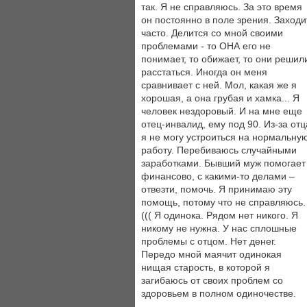
так. Я не справляюсь. За это время
он постоянно в поле зрения. Заходи
часто. Делится со мной своими
проблемами - то ОНА его не
понимает, то обижает, то они решил
расстаться. Иногда он меня
сравнивает с ней. Мол, какая же я
хорошая, а она грубая и хамка... Я
человек нездоровый. И на мне еще
отец-инвалид, ему под 90. Из-за отц
я не могу устроиться на нормальну
работу. Перебиваюсь случайными
заработками. Бывший муж помогает
финансово, с какими-то делами –
отвезти, помочь. Я принимаю эту
помощь, потому что не справляюсь.
((( Я одинока. Рядом нет никого. Я
никому не нужна. У нас сплошные
проблемы с отцом. Нет денег.
Передо мной маячит одинокая
нищая старость, в которой я
загибаюсь от своих проблем со
здоровьем в полном одиночестве.