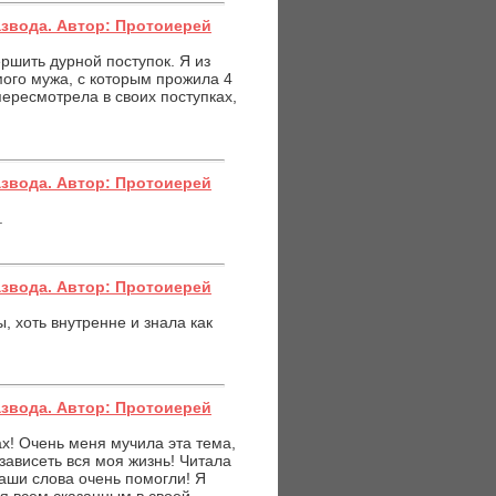
азвода. Автор: Протоиерей
ршить дурной поступок. Я из
ого мужа, с которым прожила 4
пересмотрела в своих поступках,
азвода. Автор: Протоиерей
.
азвода. Автор: Протоиерей
, хоть внутренне и знала как
азвода. Автор: Протоиерей
х! Очень меня мучила эта тема,
т зависеть вся моя жизнь! Читала
аши слова очень помогли! Я