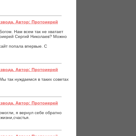
азвода. Автор: Протоиерей
огом. Нам всем так не хватает
отоиерей Сергий Николаев? Можно
 сайт попала впервые. С
азвода. Автор: Протоиерей
Мы так нуждаемся в таких советах
азвода. Автор: Протоиерей
могли, я вернул себе обратно
жизни,счастья.