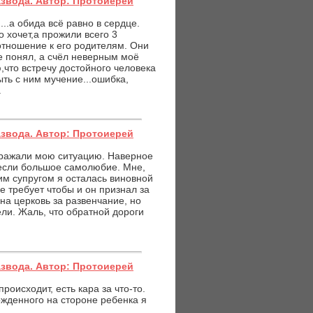
азвода. Автор: Протоиерей
..а обида всё равно в сердце.
о хочет,а прожили всего 3
 отношение к его родителям. Они
не понял, а счёл неверным моё
ю,что встречу достойного человека
ыть с ним мучение...ошибка,
.
азвода. Автор: Протоиерей
тражали мою ситуацию. Наверное
 если большое самолюбие. Мне,
оим супругом я осталась виновной
 требует чтобы и он признал за
 на церковь за развенчание, но
ли. Жаль, что обратной дороги
азвода. Автор: Протоиерей
роисходит, есть кара за что-то.
ожденного на стороне ребенка я