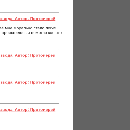
азвода. Автор: Протоиерей
её мне морально стало легче.
 прояснилось и помогло кое что
азвода. Автор: Протоиерей
азвода. Автор: Протоиерей
азвода. Автор: Протоиерей