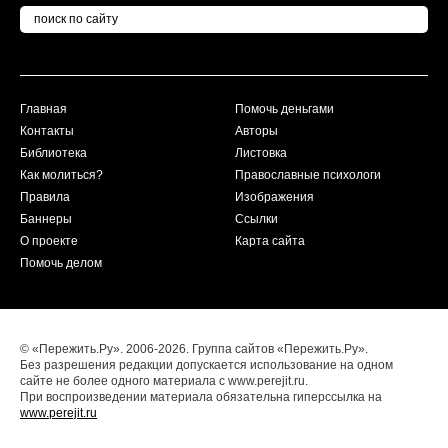
Главная
Помочь деньгами
Контакты
Авторы
Библиотека
Листовка
Как молиться?
Православные психологи
Правила
Изображения
Баннеры
Ссылки
О проекте
Карта сайта
Помочь делом
© «Пережить.Ру». 2006-2026. Группа сайтов «Пережить.Ру».
Без разрешения редакции допускается использование на одном
сайте не более одного материала с www.perejit.ru.
При воспроизведении материала обязательна гиперссылка на
www.perejit.ru