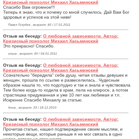
Кризисный психолог Михаил Хасьминский
Спасибо Вам огромное!!!
Теперь я знаю, что и почему со мной случилось. Дай Вам Бог
здоровья и успехов на этой ниве!
Павел Голубев , возраст: 40 / 17.01.2011
Отзыв на беседу:
О любовной зависимости. Автор:
Кризисный психолог Михаил Хасьминский
Это прекрасно! Спасибо.
ольга , возраст: 40 / 04.01.2011
Отзыв на беседу:
О любовной зависимости. Автор:
Кризисный психолог Михаил Хасьминский
Сознательно "бередила" себе душу, читая отзывы девушек и
женщин, прошла по ссылке и развеселилась...Чудесным
образом нашла то, что подспудно и так и знала и чувствовала.
Тем более когда-то ходила в храм, пела на клиросе, а потом
страстишка придуманная и уже 10 лет как любимая и т.п.
Искренне Спасибо Михаилу за статью.
Анна , возраст: 33 / 18.12.2010
Отзыв на беседу:
О любовной зависимости. Автор:
Кризисный психолог Михаил Хасьминский
Прочитав статью, нашел подтверждение своим мыслям, и
некоторые вещи, которые раньше я не мог связать в одно
целое, встали на свои места.