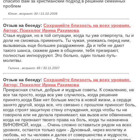
спасибо Вам за христианский подход в решении семейных
проблем
Юлия , возраст: 30 / 21.02.2008
Отзыв на беседу:
Сохраняйте близость на всех уровнях.
Автор: Психолог Ирина Рахимова
Стаья мудрая, но в той ситуации, когда ты уже отвергнута, ты и
доли не сможешь применить. Ты чужая, унижаясь перед ним,
вызываешь еще большее раздражение. Да и тебе не дают
такого шанса, скажем даже в общении, тебя презирают,
полностью ингноруруют. Это больно, один только путь-
молитвы.
Галина , возраст: 48 / 30.11.2007
Отзыв на беседу:
Сохраняйте близость на всех уровнях.
Автор: Психолог Ирина Рахимова
Прекрасная статья, добрые и мудрые советы. К сожалению, не
все так просто, когда все уже случилось, когда решение
принято,когда Вам нет больше места в новой жизни, а сердце
занято другой, когда все, что связано с прошлом приносит боль,
когда строят защитную стену отчуждения, когда чтобы ты не
говорила или не делала принимают, как вызов или обвинение,
когда не признают твоего права на боль, когда ты назначена
ВИНОВНОЙ, когда ... Очень сложно оставаться рядом на всех
уровнях, остается только один - Духовный, через молитву и
любовь, но ты человек и далек от совершенства и мудрости,
которой тебя учит жизнь. Легко говорить и даже думать мудро,