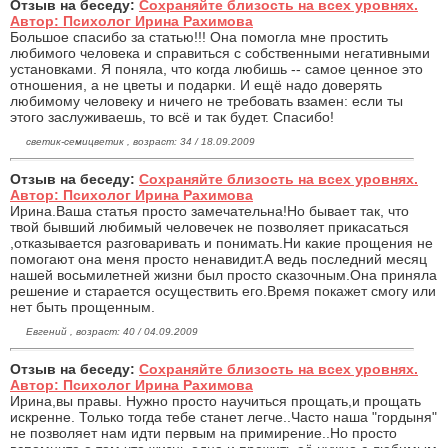
Отзыв на беседу:
Сохраняйте близость на всех уровнях.
Автор: Психолог Ирина Рахимова
Большое спасибо за статью!!! Она помогла мне простить
любимого человека и справиться с собственными негативными
установками. Я поняла, что когда любишь -- самое ценное это
отношения, а не цветы и подарки. И ещё надо доверять
любимому человеку и ничего не требовать взамен: если ты
этого заслуживаешь, то всё и так будет. Спасибо!
светик-семицветик , возраст: 34 / 18.09.2009
Отзыв на беседу:
Сохраняйте близость на всех уровнях.
Автор: Психолог Ирина Рахимова
Ирина.Ваша статья просто замечательна!Но бывает так, что
твой бывший любимый человечек не позволяет прикасаться
,отказывается разговаривать и понимать.Ни какие прощения не
помогают она меня просто ненавидит.А ведь последний месяц
нашей восьмилетней жизни был просто сказочным.Она приняла
решение и старается осуществить его.Время покажет смогу или
нет быть прощенным.
Евгений , возраст: 40 / 04.09.2009
Отзыв на беседу:
Сохраняйте близость на всех уровнях.
Автор: Психолог Ирина Рахимова
Ирина,вы правы. Нужно просто научиться прощать,и прощать
искренне. Только тогда тебе станет легче..Часто наша "гордыня"
не позволяет нам идти первым на примирение..Но просто