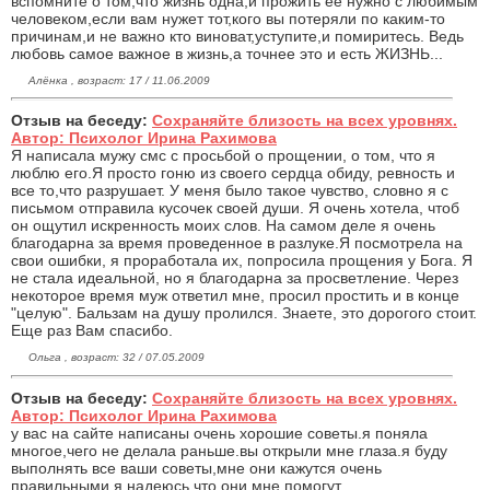
вспомните о том,что жизнь одна,и прожить её нужно с любимым
человеком,если вам нужет тот,кого вы потеряли по каким-то
причинам,и не важно кто виноват,уступите,и помиритесь. Ведь
любовь самое важное в жизнь,а точнее это и есть ЖИЗНЬ...
Алёнка , возраст: 17 / 11.06.2009
Отзыв на беседу:
Сохраняйте близость на всех уровнях.
Автор: Психолог Ирина Рахимова
Я написала мужу смс с просьбой о прощении, о том, что я
люблю его.Я просто гоню из своего сердца обиду, ревность и
все то,что разрушает. У меня было такое чувство, словно я с
письмом отправила кусочек своей души. Я очень хотела, чтоб
он ощутил искренность моих слов. На самом деле я очень
благодарна за время проведенное в разлуке.Я посмотрела на
свои ошибки, я проработала их, попросила прощения у Бога. Я
не стала идеальной, но я благодарна за просветление. Через
некоторое время муж ответил мне, просил простить и в конце
"целую". Бальзам на душу пролился. Знаете, это дорогого стоит.
Еще раз Вам спасибо.
Ольга , возраст: 32 / 07.05.2009
Отзыв на беседу:
Сохраняйте близость на всех уровнях.
Автор: Психолог Ирина Рахимова
у вас на сайте написаны очень хорошие советы.я поняла
многое,чего не делала раньше.вы открыли мне глаза.я буду
выполнять все ваши советы,мне они кажутся очень
правильными,я надеюсь,что они мне помогут