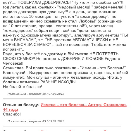
нет?.... ПОВЕРИЛА! ДОВЕРИЛАСЬ! "Ну кто ж не ошибается?"!!
год летала как на крыльях - "медовый месяц!!" забеременела!!!
родила долгожданную доченьку!!! а в день, когда малышке
исполнилось 10 месяцев - он улетел "в командировку".. по
возвращении ничего скрывать не стал "Любовь!" (с женщиной
на 10 лет старше, правда.. состоятельной!), через месяц
"командировок" собрал вещи.. сейчас "делит совместно
нажитую однокомнатную квартиру".. апеллируя аргументом "ТЫ
меня ВЫГНАЛА!", т.е. "НЕ простила АВТОМАТИЧЕСКИ и НЕ
БОРЕШЬСЯ ЗА СЕМЬЮ" ...всё по пословице "Горбатого могила
исправит"..
Рада, что у Вас всё по-другому и ВЫ смогли НЕ ПОТЕРЯТЬ
СВОЮ СЕМЬЮ!! Не потерять ДОВЕРИЕ И ЛЮБОВЬ Родного
Человека!!
Станислав, ВЫ правильно озаглавили - "Измена - это Болезнь!"
Ваш случай - Выздоровление после кризиса и, надеюсь, стойкий
иммунитет.. Мой случай - агония и летальный исход.. Что ж, у
болезни возможны РАЗНЫЕ ИСХОДЫ...
Не болейте больше!
Наташенька , возраст: 30 / 07.03.2011
Отзыв на беседу:
Измена – это болезнь. Автор: Станислав,
44 года
Спасибо!
Посетитель , возраст: 43 / 03.01.2011