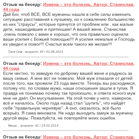
Отзыв на беседу:
Измена – это болезнь. Автор: Станислав,
44 года
Дай Бог, чтоб ВСЕ, ВСЕ мужчины нашли в себе силы изменить
ситуацию расставания к лучшему, но к сожалению большинство
из них "страусы", которые прячутся от проблем или , как малые
дети, нашкодившие и притихшие! А вашей жене, Станислав
,очень повезло с вами и хорошо, что она правильно оценила
ваши усилия с Божьей помощью!!! А усилия немалые и Господь
их увидел и помог!!! Счастья всем такого же желаю!!!
Таня Сем , возраст: 45 / 01.08.2013
Отзыв на беседу:
Измена – это болезнь. Автор: Станислав,
44 года
Если честно, то завидую по-доброму вашей жене и радуюсь за
вашу семью. А мне вот не повезло. Мой муж отказаля от детей
после того, как прожили 23 года вместе. Теперь мы расходимся,
потому что, по словам мужа, наши отношения зашли в тупик. Я
правда не понимаю почему так произошло, и ответа ясного муж
мне не даёт. Он мусульманин. На этой почве у него, наверное,
всё и началось. Около года назад стал "шутить", что найдёт
себе "правильную чернявую". А оно, оказалось, всё было
всерьёз. Я сама виновата. Не надо выходить замуж за мужчину
другой веры. Пожалуйста, не повторяйте моих ошибок.
Маша. , возраст: 42 / 19.02.2013
Отзыв на беседу:
Измена – это болезнь. Автор: Станислав,