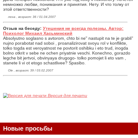
немножко любви, понимания и принятия. Нету. И что толку от
этой ответственности?
лена , возраст: 36 / 01.04.2007
Отзыв на беседу:
Утешения не всегда полезны. Автор:
Психолог Михаил Хасьминский
Absolyutno soglasno s avtorom, chto bi ne" nastupit na te je grabli"
nujno porabotat nad soboi , proanalizirovat svoyu rol v konflikte,
tolko togda est veroyatnost ne povtorit oshibku i eto trud, inogda
bolno otkrit v sebe ne ochen priyatnie veschi. Konechno, gorazdo
legche bit jertvoi, obvinyaya drugogo- tolko pomojet li eto vam ,
stanete li vi ot etogo schastlivee? Spasibo.
Ole , возраст: 39 / 03.02.2007
Версия для печати
Новые просьбы