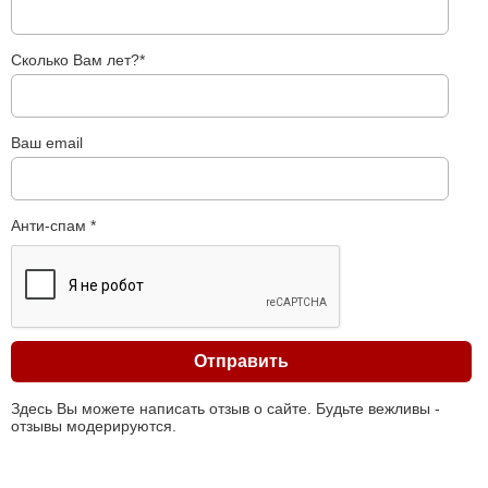
Сколько Вам лет?*
Ваш email
Анти-спам *
Здесь Вы можете написать отзыв о сайте. Будьте вежливы -
отзывы модерируются.