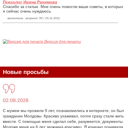
Психолог Ирина Рахимова
Спасибо за статью. Мне очень помогли ваши советы, в которых
я сейчас очень нуждаюсь.
валентина , возраст: 55 / 15.11.2011
Версия для печати
Новые просьбы
02.08.2026
С мужем мы прожили 9 лет, познакомились в интернете, он был
гражданин Молдовы. Красиво ухаживал, почти сразу стали жить
вместе. С помощью меня сделал себе, разумеется, документы.
Моложе меня на 6 лет, мужчина красавец. Я конечно понимала,