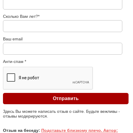
Сколько Вам лет?*
Ваш email
Анти-спам *
Здесь Вы можете написать отзыв о сайте. Будьте вежливы -
отзывы модерируются.
Отзыв на беседу:
Подставьте близкому плечо. Автор: