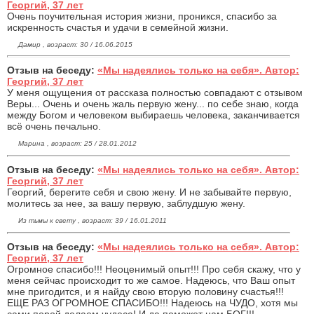
Георгий, 37 лет
Очень поучительная история жизни, проникся, спасибо за
искренность счастья и удачи в семейной жизни.
Дамир , возраст: 30 / 16.06.2015
Отзыв на беседу:
«Мы надеялись только на себя». Автор:
Георгий, 37 лет
У меня ощущения от рассказа полностью совпадают с отзывом
Веры... Очень и очень жаль первую жену... по себе знаю, когда
между Богом и человеком выбираешь человека, заканчивается
всё очень печально.
Марина , возраст: 25 / 28.01.2012
Отзыв на беседу:
«Мы надеялись только на себя». Автор:
Георгий, 37 лет
Георгий, берегите себя и свою жену. И не забывайте первую,
молитесь за нее, за вашу первую, заблудшую жену.
Из тьмы к свету , возраст: 39 / 16.01.2011
Отзыв на беседу:
«Мы надеялись только на себя». Автор:
Георгий, 37 лет
Огромное спасибо!!! Неоценимый опыт!!! Про себя скажу, что у
меня сейчас происходит то же самое. Надеюсь, что Ваш опыт
мне пригодится, и я найду свою вторую половину счастья!!!
ЕЩЕ РАЗ ОГРОМНОЕ СПАСИБО!!! Надеюсь на ЧУДО, хотя мы
сами порой делаем чудеса! И да поможет нам БОГ!!!