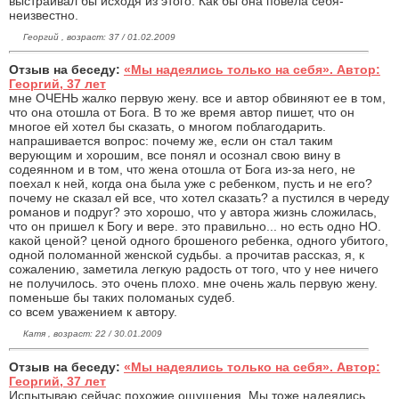
выстраивал бы исходя из этого. Как бы она повела себя-
неизвестно.
Георгий , возраст: 37 / 01.02.2009
Отзыв на беседу:
«Мы надеялись только на себя». Автор:
Георгий, 37 лет
мне ОЧЕНЬ жалко первую жену. все и автор обвиняют ее в том,
что она отошла от Бога. В то же время автор пишет, что он
многое ей хотел бы сказать, о многом поблагодарить.
напрашивается вопрос: почему же, если он стал таким
верующим и хорошим, все понял и осознал свою вину в
содеянном и в том, что жена отошла от Бога из-за него, не
поехал к ней, когда она была уже с ребенком, пусть и не его?
почему не сказал ей все, что хотел сказать? а пустился в череду
романов и подруг? это хорошо, что у автора жизнь сложилась,
что он пришел к Богу и вере. это правильно... но есть одно НО.
какой ценой? ценой одного брошеного ребенка, одного убитого,
одной поломанной женской судьбы. а прочитав рассказ, я, к
сожалению, заметила легкую радость от того, что у нее ничего
не получилось. это очень плохо. мне очень жаль первую жену.
поменьше бы таких поломаных судеб.
со всем уважением к автору.
Катя , возраст: 22 / 30.01.2009
Отзыв на беседу:
«Мы надеялись только на себя». Автор:
Георгий, 37 лет
Испытываю сейчас похожие ощущения. Мы тоже надеялись