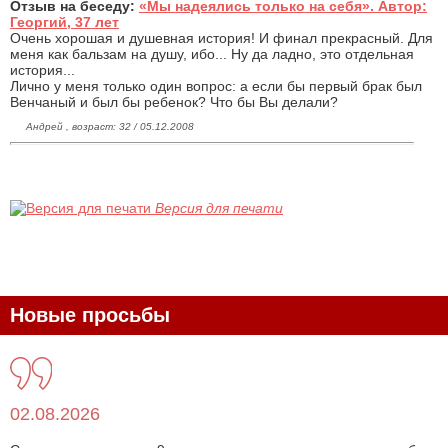
Отзыв на беседу:
«Мы надеялись только на себя». Автор:
Георгий, 37 лет
Очень хорошая и душевная история! И финал прекрасный. Для
меня как бальзам на душу, ибо... Ну да ладно, это отдельная
история...
Лично у меня только один вопрос: а если бы первый брак был
Венчаный и был бы ребенок? Что бы Вы делали?
Андрей , возраст: 32 / 05.12.2008
Версия для печати
Новые просьбы
02.08.2026