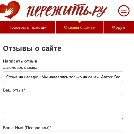
За 50 минут Вы можете
оценить тяжесть своего
состояния и его
психологические причины
Просьбы о помощи
Отзывы о сайте
Форум
(бесплатно)
Отзывы о сайте
Написать отзыв
Заголовок отзыва
Ваш отзыв*
Ваше Имя (Псевдоним)*