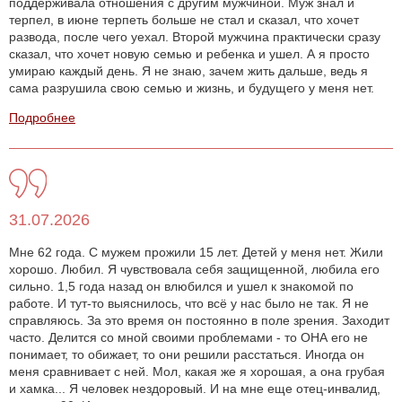
поддерживала отношения с другим мужчиной. Муж знал и
терпел, в июне терпеть больше не стал и сказал, что хочет
развода, после чего уехал. Второй мужчина практически сразу
сказал, что хочет новую семью и ребенка и ушел. А я просто
умираю каждый день. Я не знаю, зачем жить дальше, ведь я
сама разрушила свою семью и жизнь, и будущего у меня нет.
Подробнее
31.07.2026
Мне 62 года. С мужем прожили 15 лет. Детей у меня нет. Жили
хорошо. Любил. Я чувствовала себя защищенной, любила его
сильно. 1,5 года назад он влюбился и ушел к знакомой по
работе. И тут-то выяснилось, что всё у нас было не так. Я не
справляюсь. За это время он постоянно в поле зрения. Заходит
часто. Делится со мной своими проблемами - то ОНА его не
понимает, то обижает, то они решили расстаться. Иногда он
меня сравнивает с ней. Мол, какая же я хорошая, а она грубая
и хамка... Я человек нездоровый. И на мне еще отец-инвалид,