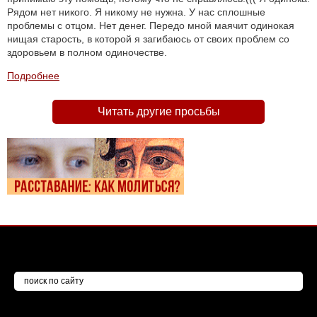
Рядом нет никого. Я никому не нужна. У нас сплошные
проблемы с отцом. Нет денег. Передо мной маячит одинокая
нищая старость, в которой я загибаюсь от своих проблем со
здоровьем в полном одиночестве.
Подробнее
Читать другие просьбы