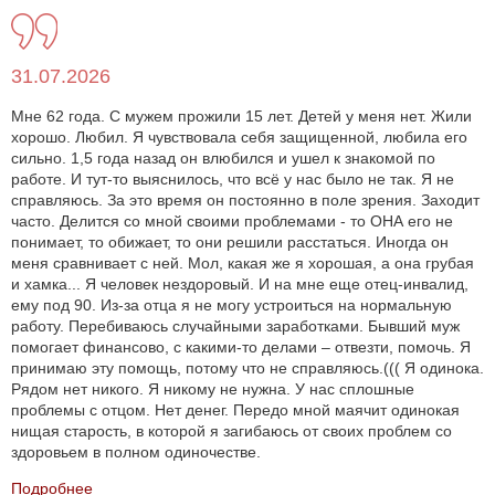
31.07.2026
Мне 62 года. С мужем прожили 15 лет. Детей у меня нет. Жили
хорошо. Любил. Я чувствовала себя защищенной, любила его
сильно. 1,5 года назад он влюбился и ушел к знакомой по
работе. И тут-то выяснилось, что всё у нас было не так. Я не
справляюсь. За это время он постоянно в поле зрения. Заходит
часто. Делится со мной своими проблемами - то ОНА его не
понимает, то обижает, то они решили расстаться. Иногда он
меня сравнивает с ней. Мол, какая же я хорошая, а она грубая
и хамка... Я человек нездоровый. И на мне еще отец-инвалид,
ему под 90. Из-за отца я не могу устроиться на нормальную
работу. Перебиваюсь случайными заработками. Бывший муж
помогает финансово, с какими-то делами – отвезти, помочь. Я
принимаю эту помощь, потому что не справляюсь.((( Я одинока.
Рядом нет никого. Я никому не нужна. У нас сплошные
проблемы с отцом. Нет денег. Передо мной маячит одинокая
нищая старость, в которой я загибаюсь от своих проблем со
здоровьем в полном одиночестве.
Подробнее