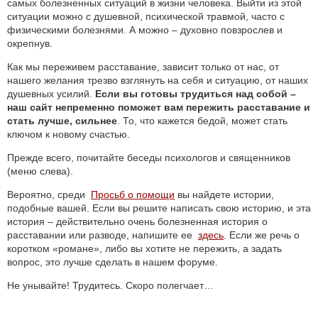
самых болезненных ситуаций в жизни человека. Выйти из этой
ситуации можно с душевной, психической травмой, часто с
физическими болезнями. А можно – духовно повзрослев и
окрепнув.
Как мы переживем расставание, зависит только от нас, от
нашего желания трезво взглянуть на себя и ситуацию, от наших
душевных усилий.
Если вы готовы трудиться над собой –
наш сайт непременно поможет вам пережить расставание и
стать лучше, сильнее
. То, что кажется бедой, может стать
ключом к новому счастью.
Прежде всего, почитайте беседы психологов и священников
(меню слева).
Вероятно, среди
Просьб о помощи
вы найдете истории,
подобные вашей. Если вы решите написать свою историю, и эта
история – действительно очень болезненная история о
расставании или разводе, напишите ее
здесь
. Если же речь о
коротком «романе», либо вы хотите не пережить, а задать
вопрос, это лучше сделать в нашем форуме.
Не унывайте! Трудитесь. Скоро полегчает…