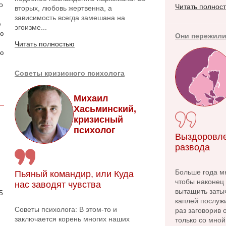
о
Читать полнос
вторых, любовь жертвенна, а
зависимость всегда замешана на
ю
эгоизме...
аю
Они пережили
Читать полностью
ою
Советы кризисного психолога
Михаил
Хасьминский,
кризисный
психолог
Выздоровле
развода
Больше года м
Пьяный командир, или Куда
.
чтобы наконец 
нас заводят чувства
вытащить заты
5
каплей послужи
Советы психолога: В этом-то и
раз заговорив
заключается корень многих наших
только со мной