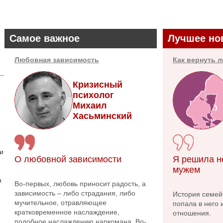
Самое важное
Лучшее но
Любовная зависимость
Как вернуть 
Кризисный
психолог
Михаил
Хасьминский
 и
О любовной зависимости
Я решила н
мужем
я
Во-первых, любовь приносит радость, а
зависимость – либо страдания, либо
История семейн
мучительное, отравляющее
попала в него 
кратковременное наслаждение,
отношения.
подобное наслаждению наркомана. Во-