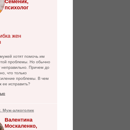
Семеник,
психолог
ибка жен
в
ужей хотят помочь им
этой проблемы. Но обычно
т неправильно. Причем до
но, что только
силение проблемы. В чем
к ее исправить?
тью
т. Муж-алкоголик
Валентина
Москаленко,