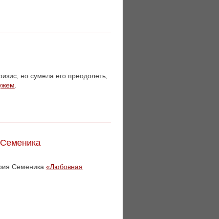
ризис, но сумела его преодолеть,
мужем
.
 Семеника
трия Семеника
«Любовная