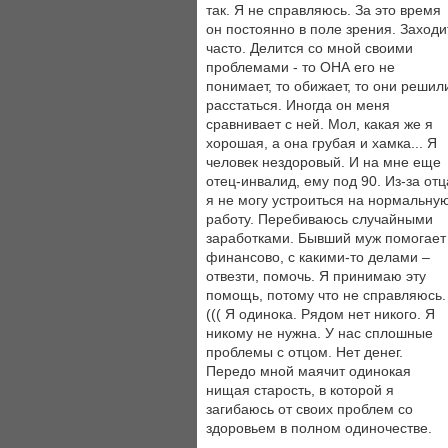
так. Я не справляюсь. За это время
он постоянно в поле зрения. Заходи
часто. Делится со мной своими
проблемами - то ОНА его не
понимает, то обижает, то они решил
расстаться. Иногда он меня
сравнивает с ней. Мол, какая же я
хорошая, а она грубая и хамка... Я
человек нездоровый. И на мне еще
отец-инвалид, ему под 90. Из-за отц
я не могу устроиться на нормальну
работу. Перебиваюсь случайными
заработками. Бывший муж помогает
финансово, с какими-то делами –
отвезти, помочь. Я принимаю эту
помощь, потому что не справляюсь.
((( Я одинока. Рядом нет никого. Я
никому не нужна. У нас сплошные
проблемы с отцом. Нет денег.
Передо мной маячит одинокая
нищая старость, в которой я
загибаюсь от своих проблем со
здоровьем в полном одиночестве.