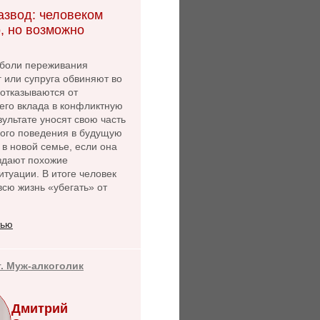
азвод: человеком
, но возможно
боли переживания
г или супруга обвиняют во
 отказываются от
его вклада в конфликтную
зультате уносят свою часть
ного поведения в будущую
 в новой семье, если она
оздают похожие
туации. В итоге человек
сю жизнь «убегать» от
тью
т. Муж-алкоголик
Дмитрий