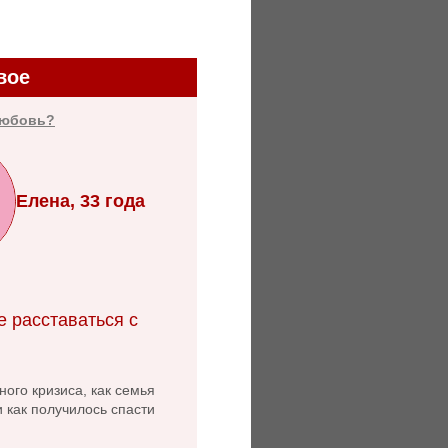
вое
любовь?
Елена, 33 года
е расставаться с
ого кризиса, как семья
и как получилось спасти