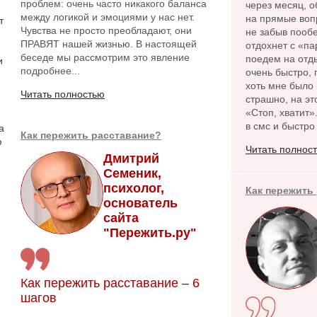
проблем: очень часто никакого баланса
через месяц, о
между логикой и эмоциями у нас нет.
на прямые вопр
т
Чувства не просто преобладают, они
не забыв пообе
ПРАВЯТ нашей жизнью. В настоящей
отдохнет с «па
беседе мы рассмотрим это явление
поедем на отды
и
подробнее...
очень быстро, 
хоть мне было 
Читать полностью
страшно, на эт
«Стоп, хватит»
в смс и быстро
а
Как пережить расставание?
ю
Читать полнос
Дмитрий
Семеник,
психолог,
Как пережить
основатель
сайта
"Пережить.ру"
Как пережить расставание – 6
шагов