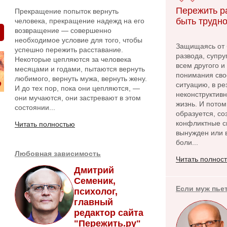
Пережить р
Прекращение попыток вернуть
быть трудно
человека, прекращение надежд на его
возвращение — совершенно
необходимое условие для того, чтобы
Защищаясь от 
успешно пережить расставание.
развода, супру
Некоторые цепляются за человека
всем другого и
месяцами и годами, пытаются вернуть
понимания сво
любимого, вернуть мужа, вернуть жену.
ситуацию, в ре
И до тех пор, пока они цепляются, —
неконструктив
они мучаются, они застревают в этом
жизнь. И потом
состоянии...
образуется, с
конфликтные си
Читать полностью
вынужден или в
боли...
Любовная зависимость
Читать полнос
Дмитрий
Семеник,
Если муж пье
психолог,
главный
редактор сайта
"Пережить.ру"