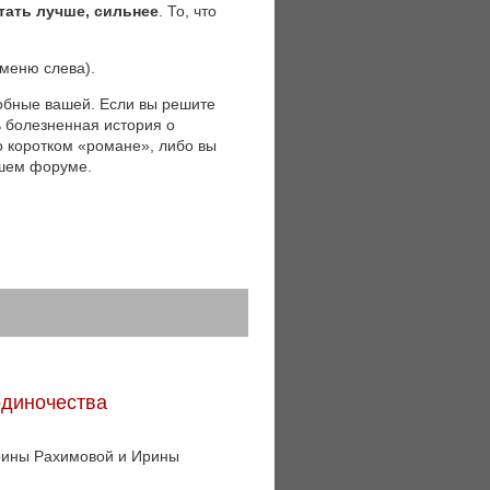
тать лучше, сильнее
. То, что
(меню слева).
обные вашей. Если вы решите
ь болезненная история о
 о коротком «романе», либо вы
ашем форуме.
одиночества
Ирины Рахимовой и Ирины