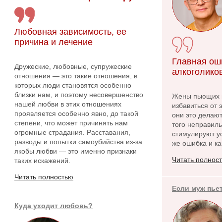
Любовная зависимость, ее
причина и лечение
Главная ош
Дружеские, любовные, супружеские
алкоголико
отношения — это такие отношения, в
которых люди становятся особенно
близки нам, и поэтому несовершенство
Жены пьющих м
нашей любви в этих отношениях
избавиться от 
проявляется особенно явно, до такой
они это делаю
степени, что может причинять нам
того неправиль
огромные страдания. Расставания,
стимулируют у
разводы и попытки самоубийства из-за
же ошибка и ка
якобы любви — это именно признаки
Читать полнос
таких искажений.
Читать полностью
Если муж пье
Куда уходит любовь?