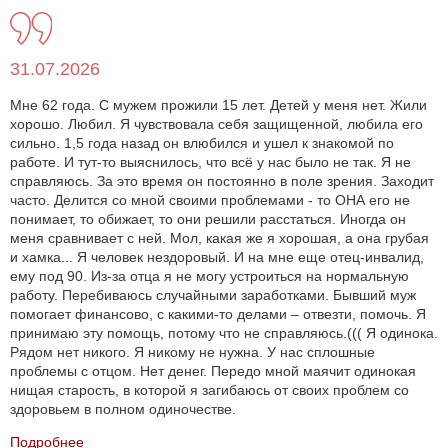
31.07.2026
Мне 62 года. С мужем прожили 15 лет. Детей у меня нет. Жили
хорошо. Любил. Я чувствовала себя защищенной, любила его
сильно. 1,5 года назад он влюбился и ушел к знакомой по
работе. И тут-то выяснилось, что всё у нас было не так. Я не
справляюсь. За это время он постоянно в поле зрения. Заходит
часто. Делится со мной своими проблемами - то ОНА его не
понимает, то обижает, то они решили расстаться. Иногда он
меня сравнивает с ней. Мол, какая же я хорошая, а она грубая
и хамка... Я человек нездоровый. И на мне еще отец-инвалид,
ему под 90. Из-за отца я не могу устроиться на нормальную
работу. Перебиваюсь случайными заработками. Бывший муж
помогает финансово, с какими-то делами – отвезти, помочь. Я
принимаю эту помощь, потому что не справляюсь.((( Я одинока.
Рядом нет никого. Я никому не нужна. У нас сплошные
проблемы с отцом. Нет денег. Передо мной маячит одинокая
нищая старость, в которой я загибаюсь от своих проблем со
здоровьем в полном одиночестве.
Подробнее