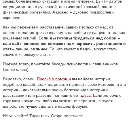
самых болезненных ситуаций в жизни человека. Выйти из этой
ситуации можно с душевной, психической травмой, часто с
физическими болезнями. А можно – духовно повзрослев и
окрепнув.
Как мы переживем расставание, зависит только от нас, от
нашего желания трезво взглянуть на себя и ситуацию, от наших
душевных усилий.
Если вы готовы трудиться над собой –
наш сайт непременно поможет вам пережить расставание и
стать лучше, сильнее
. То, что кажется бедой, может стать
ключом к новому счастью.
Прежде всего, почитайте беседы психологов и священников
(меню слева).
Вероятно, среди
Просьб о помощи
вы найдете истории,
подобные вашей. Если вы решите написать свою историю, и эта
история – действительно очень болезненная история о
расставании или разводе, напишите ее
здесь
. Если же речь о
коротком «романе», либо вы хотите не пережить, а задать
вопрос, это лучше сделать в нашем форуме.
Не унывайте! Трудитесь. Скоро полегчает…